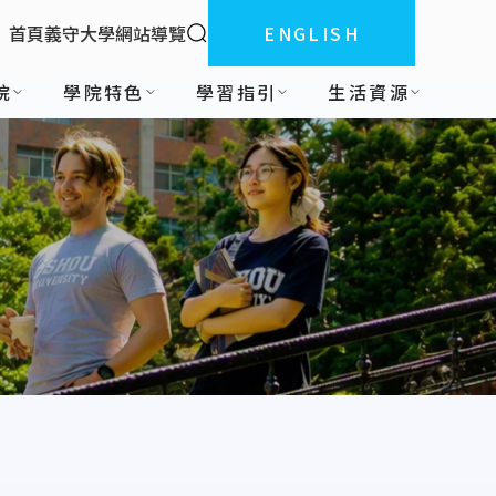
全站搜索
首頁
義守大學
網站導覽
ENGLISH
:::
院
學院特色
學習指引
生活資源